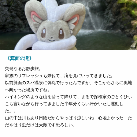
《箕面の滝》
突発なるお散歩旅。
家族のリフレッシュも兼ねて、滝を見にいってきました。
以前箕面のスパ温泉に弾丸で行ったんですが、そこからさらに奥地
へ向かった場所ですね。
ハイキングのような山を登って降りて、まるで探検家のごとくひぃ
こら言いながら行ってきました半年分くらい汗かいたし運動し
た。。
山の中は川もあり日陰だからやっぱり涼しいね…心地よかった…た
だやはり虫だけは天敵です恐ろしい。