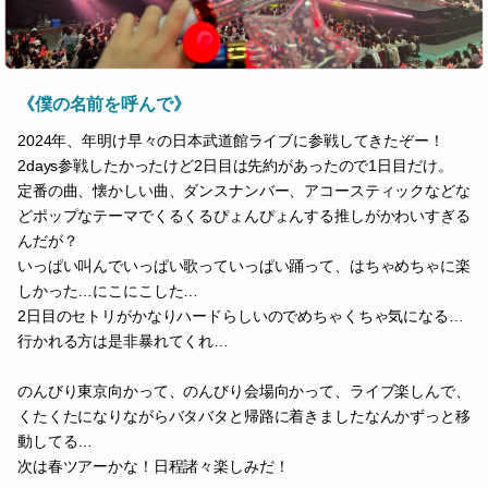
《僕の名前を呼んで》
2024年、年明け早々の日本武道館ライブに参戦してきたぞー！
2days参戦したかったけど2日目は先約があったので1日目だけ。
定番の曲、懐かしい曲、ダンスナンバー、アコースティックなどな
どポップなテーマでくるくるぴょんぴょんする推しがかわいすぎる
んだが？
いっぱい叫んでいっぱい歌っていっぱい踊って、はちゃめちゃに楽
しかった…にこにこした…
2日目のセトリがかなりハードらしいのでめちゃくちゃ気になる…
行かれる方は是非暴れてくれ…
のんびり東京向かって、のんびり会場向かって、ライブ楽しんで、
くたくたになりながらバタバタと帰路に着きましたなんかずっと移
動してる…
次は春ツアーかな！日程諸々楽しみだ！