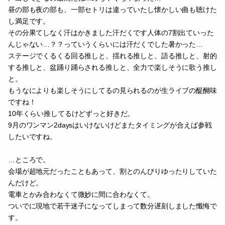
昼の部も夜の部も、一部セトリは違っていたし懐かしい曲も聴けた
し満足です。
その分果てしなく汗はかきました汗だくです人体の7割出ていった
んじゃない…？？っていうくらいには汗だくでした暑かった…
ステージでくるくる回る推しと、揺れる推しと、語る推しと、射的
する推しと、盆踊り踊らされる推しと、全力で楽しそうに歌う推し
と。
もうなによりも楽しそうにしてるの見られるのが生ライブの醍醐味
ですね！
10年くらい推してるけどずっと好きだ。
9月のワンマン2daysはいけないけどまたタイミングが合えば参戦
したいですね。
…ところで。
会場が超地元だったこともあって、割とのんびりゆったりしていた
んだけど。
電車とかみ合わなくて微妙に間に合わなくて。
ついでに現地で若干迷子になってしまって数分遅刻しました懺悔で
す。