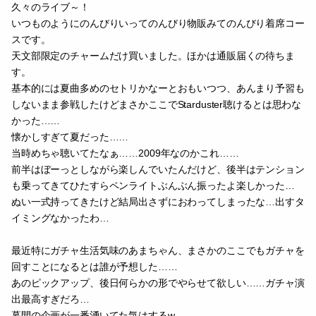
久々のライブ～！
いつものようにのんびりいってのんびり物販みてのんびり着席コー
スです。
天文部限定のチャームだけ買いました。ほかは通販届くの待ちま
す。
基本的には夏曲多めのセトリかなーとおもいつつ、あんまり予習も
しないまま参戦したけどまさかここでStarduster聴けるとは思わな
かった……
懐かしすぎて夏だった……
当時めちゃ聴いてたなぁ……2009年なのかこれ……
前半はぼーっとしながら楽しんでいたんだけど、後半はテンション
も乗ってきてひたすらペンライトぶんぶん振ったよ楽しかった…
ぬい一式持ってきたけど結局出さずにおわってしまったな…出すタ
イミングなかったわ…
最近特にガチャ生活気味のあまちゃん、まさかのここでもガチャを
回すことになるとは誰が予想した……
あのピックアップ、後日何らかの形でやらせて欲しい……ガチャ演
出最高すぎだろ…
幕間の企画が一番湧いてた気はするw