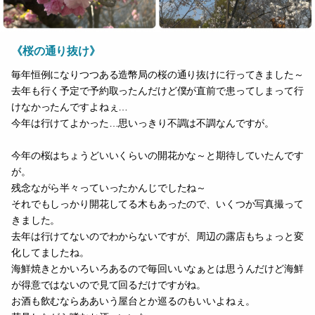
《桜の通り抜け》
毎年恒例になりつつある造幣局の桜の通り抜けに行ってきました～
去年も行く予定で予約取ったんだけど僕が直前で患ってしまって行
けなかったんですよねぇ…
今年は行けてよかった…思いっきり不調は不調なんですが。
今年の桜はちょうどいいくらいの開花かな～と期待していたんです
が。
残念ながら半々っていったかんじでしたね～
それでもしっかり開花してる木もあったので、いくつか写真撮って
きました。
去年は行けてないのでわからないですが、周辺の露店もちょっと変
化してましたね。
海鮮焼きとかいろいろあるので毎回いいなぁとは思うんだけど海鮮
が得意ではないので見て回るだけですがね。
お酒も飲むならああいう屋台とか巡るのもいいよねぇ。