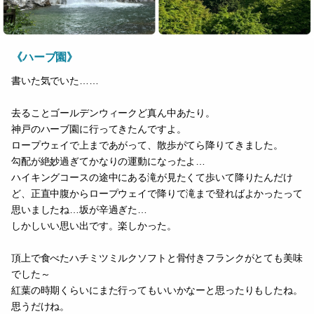
《ハーブ園》
書いた気でいた……
去ることゴールデンウィークど真ん中あたり。
神戸のハーブ園に行ってきたんですよ。
ロープウェイで上まであがって、散歩がてら降りてきました。
勾配が絶妙過ぎてかなりの運動になったよ…
ハイキングコースの途中にある滝が見たくて歩いて降りたんだけ
ど、正直中腹からロープウェイで降りて滝まで登ればよかったって
思いましたね…坂が辛過ぎた…
しかしいい思い出です。楽しかった。
頂上で食べたハチミツミルクソフトと骨付きフランクがとても美味
でした～
紅葉の時期くらいにまた行ってもいいかなーと思ったりもしたね。
思うだけね。