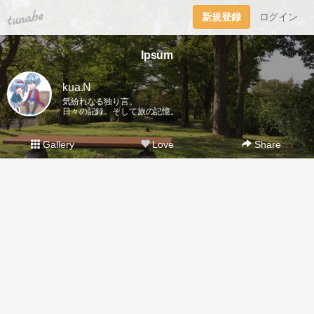
tuna.be
新規登録
ログイン
Ipsum
kua.N
気紛れなる独り言。
日々の記録。そして旅の記憶。
Gallery
Love
Share