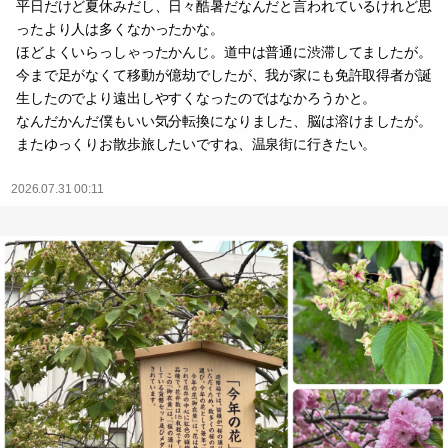
平日だけど夏休みだし、日々酷暑だなんだと言われているけれど思
ったより人は多くなかったかな。
ほどよくいらっしゃったかんじ。道中は普通に渋滞してましたが。
今まで足がなくて移動が億劫でしたが、我が家にも免許取得者が誕
生したのでより遠出しやすくなったのではなかろうかと。
なんだかんだ僕もいい気分転換になりました、脳は溶けましたが。
またゆっくりお散歩旅したいですね、温泉街に行きたい。
2026.07.31 00:11