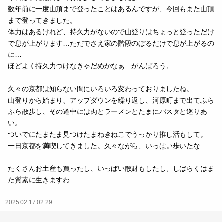
数年前に一度山頂まで登ったことはあるんですが、今回もまた山頂
まで登ってきました。
体力はあるけれど、持久力がないので山登りはちょっと登っただけ
で息が上がります…ただでさえ家の階段のぼるだけで息が上がるの
に…
ほどよく持久力つけなきゃだめかなぁ…がんばろう。
久々の京都は知らない間にいろいろ変わっておりましたね。
山登りから始まり、アップダウンを繰り返し、河原町まで出てふら
ふら散歩し、その道中には肉とラーメンとたまにパスタと巡りあ
い。
ついでにたまたま見つけたまねきねこでうっかり推し活もして。
一日京都を満喫してきました。久々ながら、いっぱい歩いたな…
たくさんお土産も買ったし、いっぱい散財もしたし、しばらくはま
た質素に生きますわ…
2025.02.17 02:29