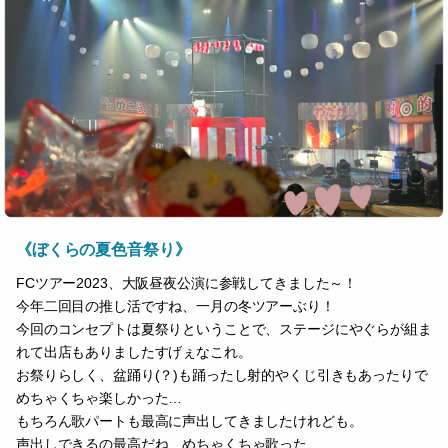
《ぼくらの夏色音祭り》
FCツアー2023、大阪昼夜公演に参戦してきました～！
今年二回目の推し活ですね、一月の冬ツアーぶり！
今回のコンセプトは夏祭りということで、ステージにやぐらが組ま
れて出店もありましたすげぇなこれ。
お祭りらしく、盆踊り(？)も踊ったし射的やくじ引きもあったりで
めちゃくちゃ楽しかった…
もちろん歌パートも最高に声出してきましたけれども。
声出しできるの最高だね…めちゃくちゃ歌った…