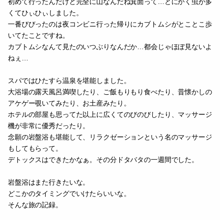
初めて行ったんだけど完全に山なんだね箕面って…とにかく虫が多
くてひぃひぃしました。
一番びびったのは夜コンビニ行った帰りにカブトムシがとことこ歩
いてたことですね。
カブトムシなんて見たのいつぶりなんだか…都会じゃほぼ見ないよ
ねぇ…
スパではひたすら温泉を堪能しました。
大浴場の露天風呂満喫したり、ご飯もりもり食べたり、昔懐かしの
アケゲー覗いてみたり、お土産みたり。
ホテルの部屋も思ってた以上に広くてのびのびしたり、マッサージ
機が非常に優秀だったり。
念願の岩盤浴も堪能して、リラクゼーションという名のマッサージ
もしてもらって。
デトックスはできたかなぁ。その分ドタバタの一週間でした。
岩盤浴はまた行きたいな。
どこかのタイミングでいけたらいいな。
そんな旅の記録。